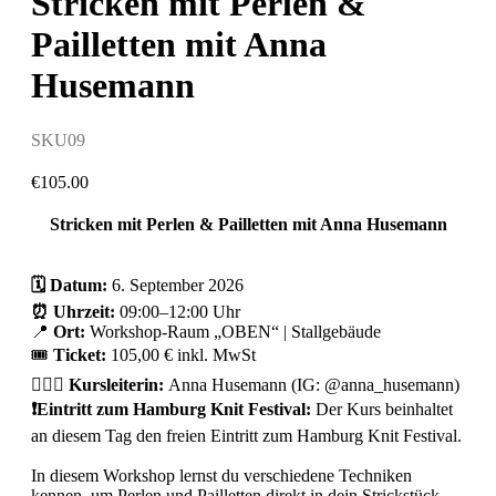
Stricken mit Perlen &
Pailletten mit Anna
Husemann
SKU09
€
105.00
Stricken mit Perlen & Pailletten mit Anna Husemann
🗓️ Datum:
6. September 2026
⏰ Uhrzeit:
09:00–12:00 Uhr
📍
Ort:
Workshop-Raum „OBEN“ | Stallgebäude
🎟️
Ticket:
105,00 € inkl. MwSt
🙋🏻‍♀️ Kursleiterin:
Anna Husemann (IG: @anna_husemann)
❗️Eintritt zum Hamburg Knit Festival:
Der Kurs beinhaltet
an diesem Tag den freien Eintritt zum Hamburg Knit Festival.
In diesem Workshop lernst du verschiedene Techniken
kennen, um Perlen und Pailletten direkt in dein Strickstück